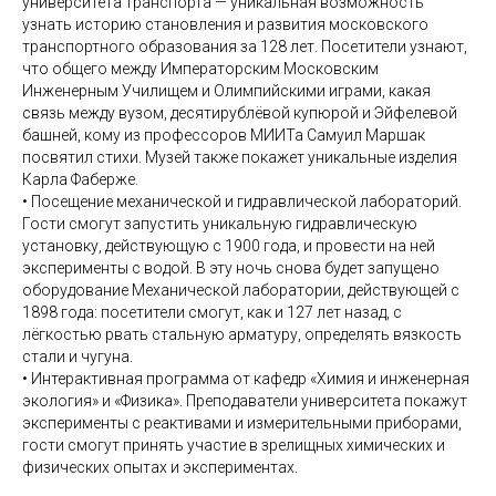
университета транспорта — уникальная возможность
узнать историю становления и развития московского
транспортного образования за 128 лет. Посетители узнают,
что общего между Императорским Московским
Инженерным Училищем и Олимпийскими играми, какая
связь между вузом, десятирублёвой купюрой и Эйфелевой
башней, кому из профессоров МИИТа Самуил Маршак
посвятил стихи. Музей также покажет уникальные изделия
Карла Фаберже.
•⁠ ⁠Посещение механической и гидравлической лабораторий.
Гости смогут запустить уникальную гидравлическую
установку, действующую с 1900 года, и провести на ней
эксперименты с водой. В эту ночь снова будет запущено
оборудование Механической лаборатории, действующей с
1898 года: посетители смогут, как и 127 лет назад, с
лёгкостью рвать стальную арматуру, определять вязкость
стали и чугуна.
•⁠ ⁠Интерактивная программа от кафедр «Химия и инженерная
экология» и «Физика». Преподаватели университета покажут
эксперименты с реактивами и измерительными приборами,
гости смогут принять участие в зрелищных химических и
физических опытах и экспериментах.