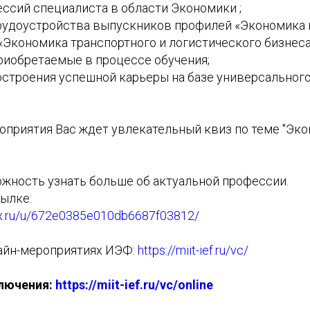
ссий специалиста в области Экономики ;
удоустройства выпускников профилей «Экономика 
«Экономика транспортного и логистического бизнеса
риобретаемые в процессе обучения;
строения успешной карьеры на базе универсальног
оприятия Вас ждет увлекательный квиз по теме "Эк
ожность узнать больше об актуальной профессии.
сылке:
dex.ru/u/672e0385e010db6687f03812/
айн-мероприятиях ИЭФ:
https://miit-ief.ru/vc/
лючения:
https://miit-ief.ru/vc/online