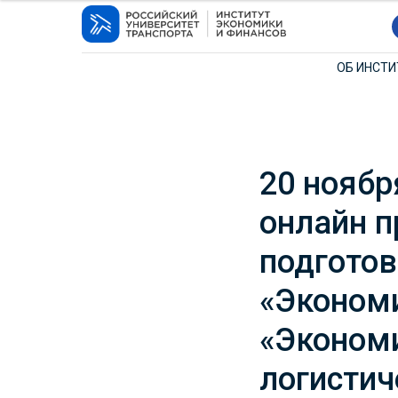
ОБ ИНСТ
20 ноябр
онлайн 
подготов
«Экономи
«Экономи
логистич