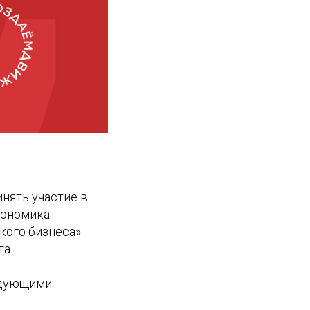
инять участие в
кономика
кого бизнеса»
а.
едующими